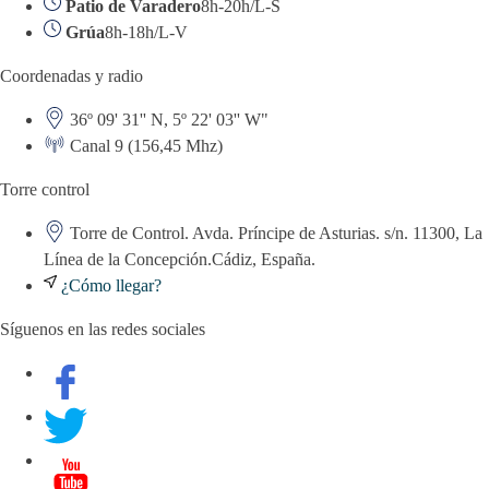
Patio de Varadero
8h-20h/L-S
Grúa
8h-18h/L-V
Coordenadas y radio
36º 09' 31'' N, 5º 22' 03'' W"
Canal 9 (156,45 Mhz)
Torre control
Torre de Control. Avda. Príncipe de Asturias. s/n. 11300, La
Línea de la Concepción.Cádiz, España.
¿Cómo llegar?
Síguenos en las redes sociales