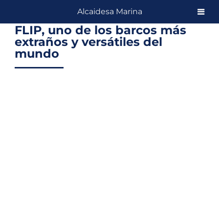
Skip
Alcaidesa Marina
to
FLIP, uno de los barcos más
content
extraños y versátiles del
mundo
View
Larger
Image