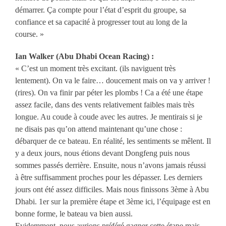
démarrer. Ça compte pour l’état d’esprit du groupe, sa
confiance et sa capacité à progresser tout au long de la
course. »
Ian Walker (Abu Dhabi Ocean Racing) :
« C’est un moment très excitant. (ils naviguent très
lentement). On va le faire… doucement mais on va y arriver !
(rires). On va finir par péter les plombs ! Ca a été une étape
assez facile, dans des vents relativement faibles mais très
longue. Au coude à coude avec les autres. Je mentirais si je
ne disais pas qu’on attend maintenant qu’une chose :
débarquer de ce bateau. En réalité, les sentiments se mêlent. Il
y a deux jours, nous étions devant Dongfeng puis nous
sommes passés derrière. Ensuite, nous n’avons jamais réussi
à être suffisamment proches pour les dépasser. Les derniers
jours ont été assez difficiles. Mais nous finissons 3ème à Abu
Dhabi. 1er sur la première étape et 3ème ici, l’équipage est en
bonne forme, le bateau va bien aussi.
Evidemment, nous aurions préféré gagner cette étape mais