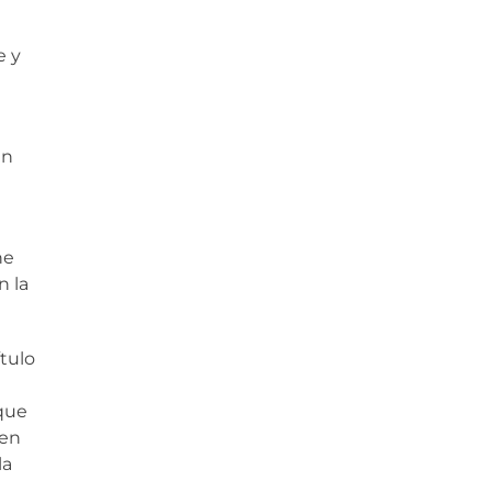
e y
un
he
n la
tulo
 que
 en
la