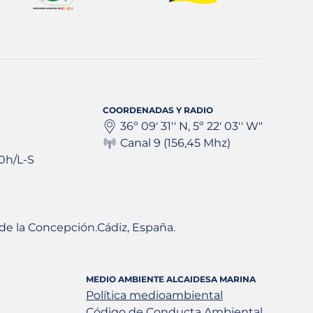
COORDENADAS Y RADIO
36º 09' 31'' N, 5º 22' 03'' W"
Canal 9 (156,45 Mhz)
0h/L-S
a de la Concepción.Cádiz, España.
MEDIO AMBIENTE ALCAIDESA MARINA
Política medioambiental
Código de Conducta Ambiental