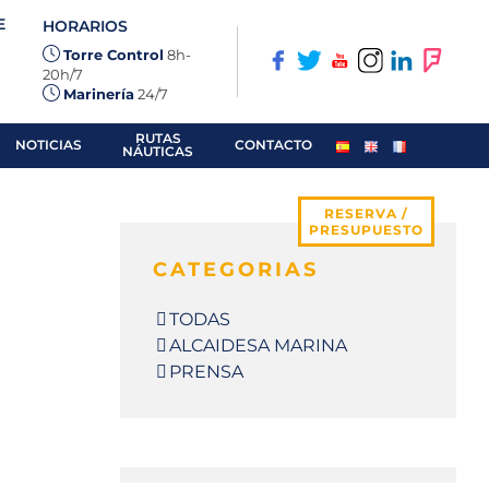
E
HORARIOS
Torre Control
8h-
20h/7
Marinería
24/7
m
RUTAS
NOTICIAS
CONTACTO
NÁUTICAS
RESERVA /
PRESUPUESTO
CATEGORIAS
TODAS
ALCAIDESA MARINA
PRENSA