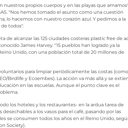
en nuestros propios cuerpos y en las playas que amamos"
SAS. "Nos hemos tomado el asunto como una cuestión
, lo hacemos con nuestro corazón azul. Y pedimos a la
 de todos".
ta de alcanzar las 125 ciudades costeras plastic free de a
econocido James Harvey. "15 pueblos han logrado ya la
Reino Unido, con una población total de 20 millones de
 voluntarios para limpiar periódicamente las costas (com
O/Birdlife y Ecoembes). La acción va más allá y se exti
cación en las escuelas. Aunque el punto clave es el
roblema.
o los hoteles y los restaurantes- en la ardua tarea de
s desechables a los vasos para el café, pasando por las
ades se consumen todos los años en el Reino Unido, seg
on Society).