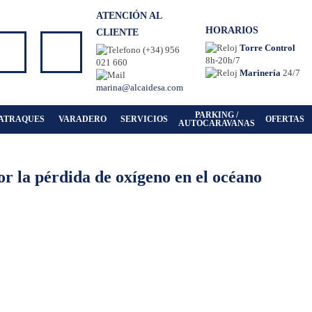
ATENCIÓN AL
HORARIOS
CLIENTE
Torre Control
(+34) 956
8h-20h/7
021 660
Marinería
24/7
marina@alcaidesa.com
PARKING /
ATRAQUES
VARADERO
SERVICIOS
OFERTAS
AUTOCARAVANAS
r la pérdida de oxígeno en el océano