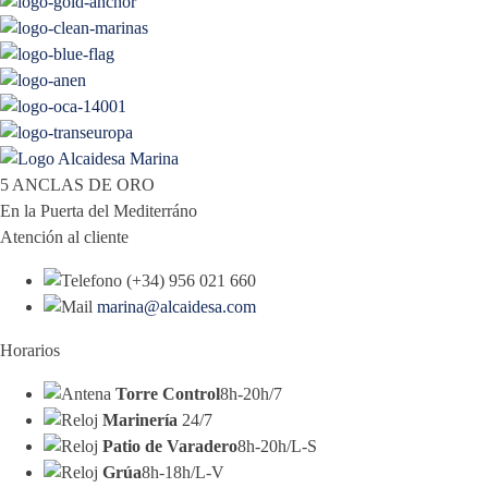
5 ANCLAS DE ORO
En la Puerta del Mediterráno
Atención al cliente
(+34) 956 021 660
marina@alcaidesa.com
Horarios
Torre Control
8h-20h/7
Marinería
24/7
Patio de Varadero
8h-20h/L-S
Grúa
8h-18h/L-V