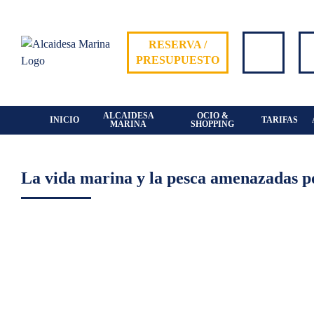
Skip
to
content
RESERVA /
PRESUPUESTO
ALCAIDESA
OCIO &
INICIO
TARIFAS
MARINA
SHOPPING
La vida marina y la pesca amenazadas po
View
Larger
Image