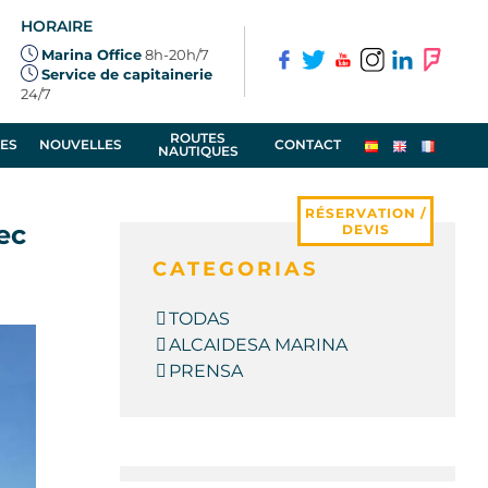
HORAIRE
Marina Office
8h-20h/7
Service de capitainerie
24/7
ROUTES
ES
NOUVELLES
CONTACT
NAUTIQUES
RÉSERVATION /
ec
DEVIS
CATEGORIAS
TODAS
ALCAIDESA MARINA
PRENSA