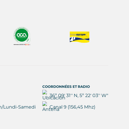
COORDONNÉES ET RADIO
36º 09' 31'' N, 5º 22' 03'' W"
h/Lundi-Samedi
Canal 9 (156,45 Mhz)