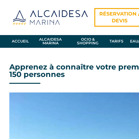
Skip
to
RÉSERVATION 
content
DEVIS
ALCAIDESA
OCIO &
ACCUEIL
TARIFS
ANNEAU
MARINA
SHOPPING
Apprenez à connaître votre premi
150 personnes
View
Larger
Image