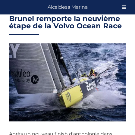
Skip
Alcaidesa Marina
to
Brunel remporte la neuvième
content
étape de la Volvo Ocean Race
View
Larger
Image
Après un nouveau finish d'anthologie dans