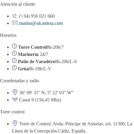
Atención al cliente
(+34) 956 021 660
marina@alcaidesa.com
Horarios
Torre Control
8h-20h/7
Marinería
24/7
Patio de Varadero
8h-20h/L-S
Grúa
8h-18h/L-V
Coordenadas y radio
36º 09' 31'' N, 5º 22' 03'' W"
Canal 9 (156,45 Mhz)
Torre control
Torre de Control. Avda. Príncipe de Asturias. s/n. 11300, La
Línea de la Concepción.Cádiz, España.