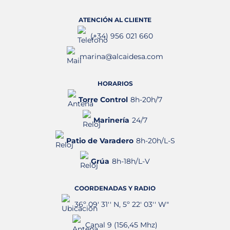
ATENCIÓN AL CLIENTE
(+34) 956 021 660
marina@alcaidesa.com
HORARIOS
Torre Control
8h-20h/7
Marinería
24/7
Patio de Varadero
8h-20h/L-S
Grúa
8h-18h/L-V
COORDENADAS Y RADIO
36º 09' 31'' N, 5º 22' 03'' W"
Canal 9 (156,45 Mhz)