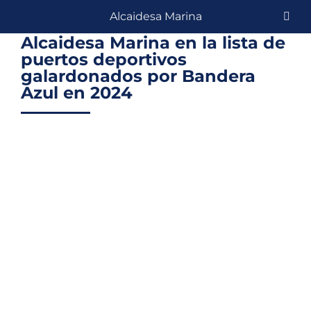
Skip
Alcaidesa Marina
to
Alcaidesa Marina en la lista de
content
puertos deportivos
galardonados por Bandera
Azul en 2024
View
Larger
Image