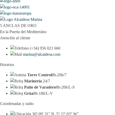
5 ANCLAS DE ORO
En la Puerta del Mediterráno
Atención al cliente
(+34) 956 021 660
marina@alcaidesa.com
Horarios
Torre Control
8h-20h/7
Marinería
24/7
Patio de Varadero
8h-20h/L-S
Grúa
8h-18h/L-V
Coordenadas y radio
36º 09' 31'' N, 5º 22' 03'' W"