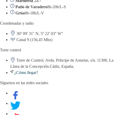
Marinería
24/7
Patio de Varadero
8h-20h/L-S
Grúa
8h-18h/L-V
Coordenadas y radio
36º 09' 31'' N, 5º 22' 03'' W"
Canal 9 (156,45 Mhz)
Torre control
Torre de Control. Avda. Príncipe de Asturias. s/n. 11300, La
Línea de la Concepción.Cádiz, España.
¿Cómo llegar?
Síguenos en las redes sociales