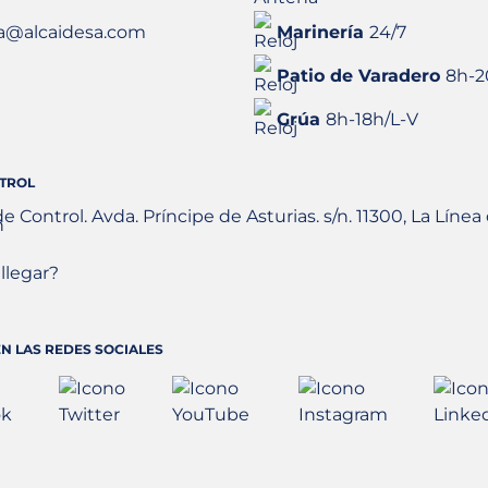
a@alcaidesa.com
Marinería
24/7
Patio de Varadero
8h-2
Grúa
8h-18h/L-V
TROL
de Control. Avda. Príncipe de Asturias. s/n. 11300, La Líne
llegar?
N LAS REDES SOCIALES