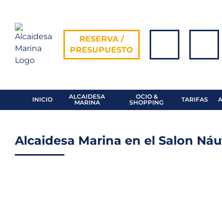
Skip
to
content
RESERVA /
PRESUPUESTO
ALCAIDESA
OCIO &
INICIO
TARIFAS
MARINA
SHOPPING
Alcaidesa Marina en el Salon Náut
View
Larger
Image