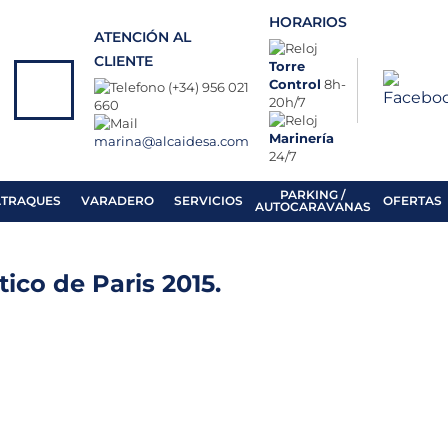
HORARIOS
ATENCIÓN AL
CLIENTE
Torre
Control
8h-
(+34) 956 021
20h/7
660
Marinería
marina@alcaidesa.com
24/7
PARKING /
ATRAQUES
VARADERO
SERVICIOS
OFERTAS
AUTOCARAVANAS
ico de Paris 2015.