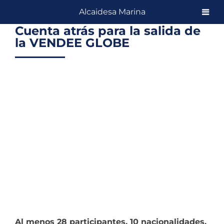
Skip
Alcaidesa Marina
to
Cuenta atrás para la salida de
content
la VENDEE GLOBE
View
Larger
Image
Al menos 28 participantes, 10 nacionalidades,