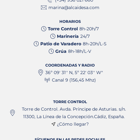
marina@alcaidesa.com
HORARIOS
Torre Control
8h-20h/7
Marinería
24/7
Patio de Varadero
8h-20h/L-S
Grúa
8h-18h/L-V
COORDENADAS Y RADIO
36º 09' 31'' N, 5º 22' 03'' W"
Canal 9 (156,45 Mhz)
TORRE CONTROL
Torre de Control. Avda. Príncipe de Asturias. s/n.
11300, La Línea de la Concepción.Cádiz, España.
¿Cómo llegar?
SÍGUENOS EN LAS REDES SOCIALES