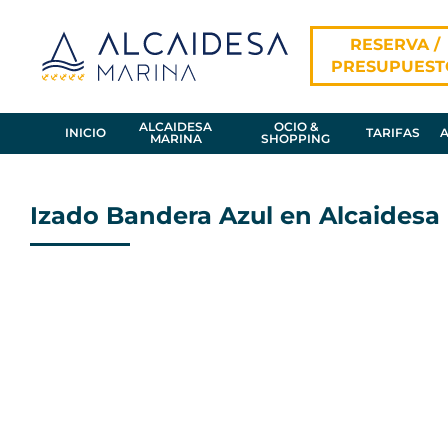
Skip
to
RESERVA /
content
PRESUPUEST
ALCAIDESA
OCIO &
INICIO
TARIFAS
MARINA
SHOPPING
Izado Bandera Azul en Alcaidesa
View
Larger
Image