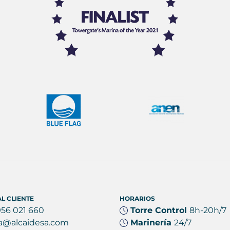
L CLIENTE
HORARIOS
956 021 660
Torre Control
8h-20h/7
a@alcaidesa.com
Marinería
24/7