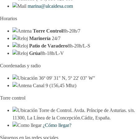
marina@alcaidesa.com
Horarios
Torre Control
8h-20h/7
Marinería
24/7
Patio de Varadero
8h-20h/L-S
Grúa
8h-18h/L-V
Coordenadas y radio
36º 09' 31'' N, 5º 22' 03'' W"
Canal 9 (156,45 Mhz)
Torre control
Torre de Control. Avda. Príncipe de Asturias. s/n.
11300, La Línea de la Concepción.Cádiz, España.
¿Cómo llegar?
Síguenos en las redes sociales