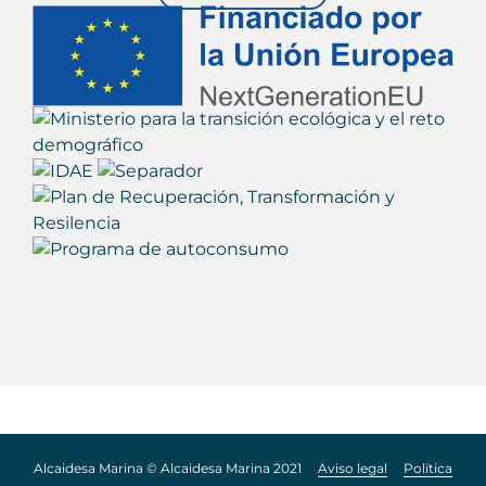
Alcaidesa Marina © Alcaidesa Marina 2021
Aviso legal
Política