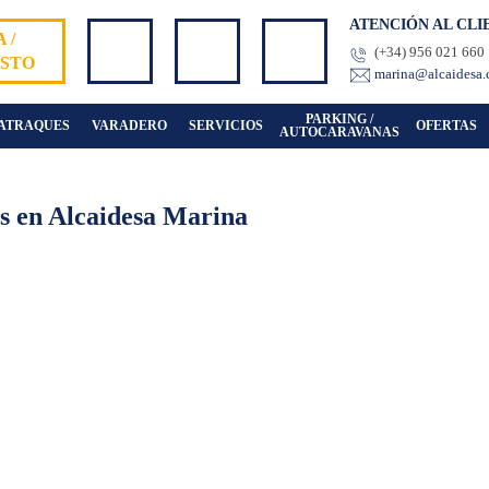
ATENCIÓN AL CLI
 /
(+34) 956 021 660
STO
marina@alcaidesa
PARKING /
ATRAQUES
VARADERO
SERVICIOS
OFERTAS
AUTOCARAVANAS
os en Alcaidesa Marina