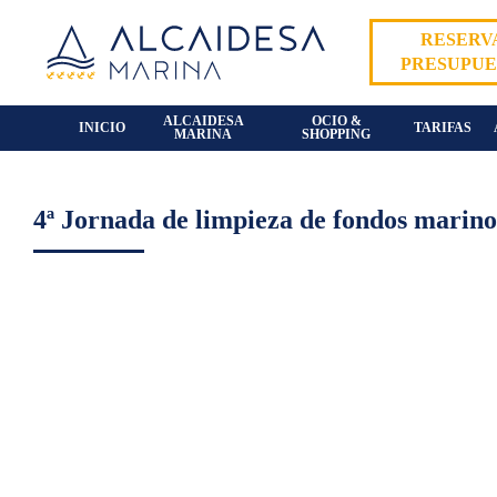
Skip
to
RESERVA
PRESUPUE
content
ALCAIDESA
OCIO &
INICIO
TARIFAS
MARINA
SHOPPING
4ª Jornada de limpieza de fondos marin
View
Larger
Image