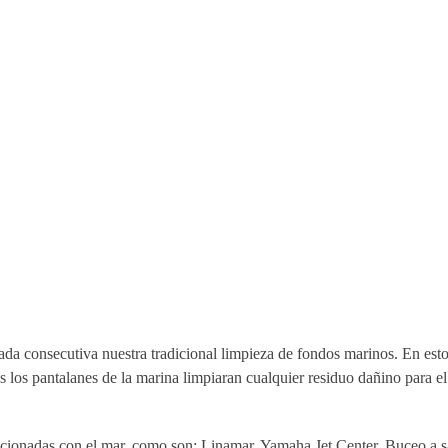
ada consecutiva nuestra tradicional limpieza de fondos marinos. En est
 los pantalanes de la marina limpiaran cualquier residuo dañino para el
lacionadas con el mar, como son: Linamar, Yamaha Jet Center, Buceo a 