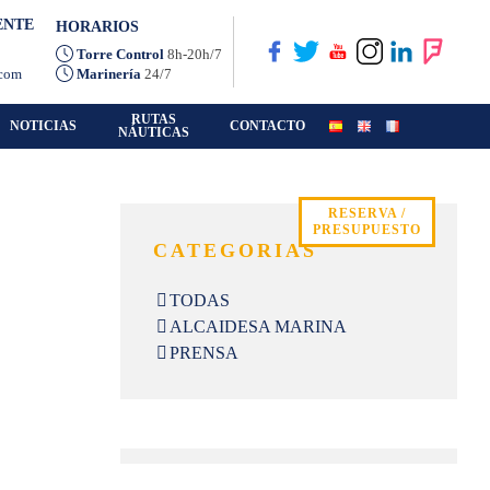
ENTE
HORARIOS
Torre Control
8h-20h/7
.com
Marinería
24/7
RUTAS
NOTICIAS
CONTACTO
NÁUTICAS
RESERVA /
PRESUPUESTO
CATEGORIAS
TODAS
ALCAIDESA MARINA
PRENSA