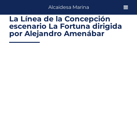
Skip
Alcaidesa Marina
to
La Línea de la Concepción
content
escenario La Fortuna dirigida
por Alejandro Amenábar
View
Larger
Image