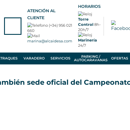
HORARIOS
ATENCIÓN AL
CLIENTE
Torre
Control
8h-
(+34) 956 021
20h/7
660
Marinería
marina@alcaidesa.com
24/7
PARKING /
ATRAQUES
VARADERO
SERVICIOS
OFERTAS
AUTOCARAVANAS
también sede oficial del Campeonat