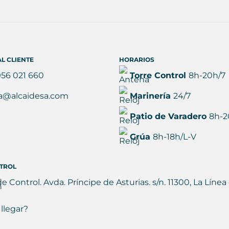
L CLIENTE
HORARIOS
956 021 660
Torre Control
8h-20h/7
a@alcaidesa.com
Marinería
24/7
Patio de Varadero
8h-2
Grúa
8h-18h/L-V
TROL
de Control. Avda. Príncipe de Asturias. s/n. 11300, La Lín
llegar?