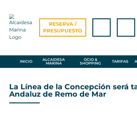
Skip
to
content
RESERVA /
PRESUPUESTO
ALCAIDESA
OCIO &
INICIO
TARIFAS
MARINA
SHOPPING
La Línea de la Concepción será 
Andaluz de Remo de Mar
View
Larger
Image