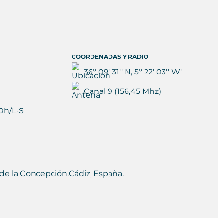
COORDENADAS Y RADIO
36º 09' 31'' N, 5º 22' 03'' W"
Canal 9 (156,45 Mhz)
0h/L-S
ea de la Concepción.Cádiz, España.