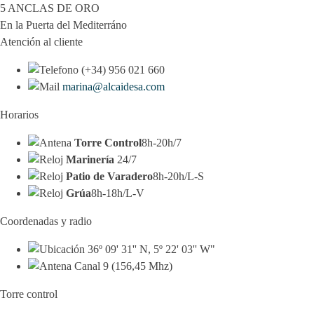
5 ANCLAS DE ORO
En la Puerta del Mediterráno
Atención al cliente
(+34) 956 021 660
marina@alcaidesa.com
Horarios
Torre Control
8h-20h/7
Marinería
24/7
Patio de Varadero
8h-20h/L-S
Grúa
8h-18h/L-V
Coordenadas y radio
36º 09' 31'' N, 5º 22' 03'' W"
Canal 9 (156,45 Mhz)
Torre control