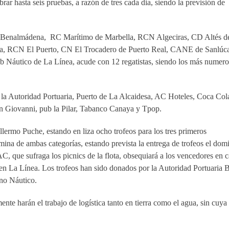
rar hasta seis pruebas, a razón de tres cada dia, siendo la previsión de
M Benalmádena, RC Marítimo de Marbella, RCN Algeciras, CD Altés d
a, RCN El Puerto, CN El Trocadero de Puerto Real, CANE de Sanlúca
b Náutico de La Línea, acude con 12 regatistas, siendo los más numer
e la Autoridad Portuaria, Puerto de La Alcaidesa, AC Hoteles, Coca Col
on Giovanni, pub la Pilar, Tabanco Canaya y Tpop.
Guillermo Puche, estando en liza ocho trofeos para los tres primeros
émina de ambas categorías, estando prevista la entrega de trofeos el do
AC, que sufraga los picnics de la flota, obsequiará a los vencedores en 
e en La Línea. Los trofeos han sido donados por la Autoridad Portuaria 
no Náutico.
te harán el trabajo de logística tanto en tierra como el agua, sin cuya