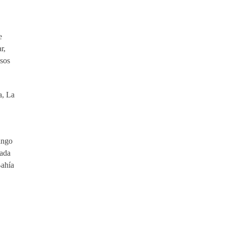
e
r,
osos
a, La
mingo
cada
Bahía