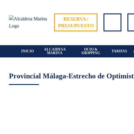
Skip
to
content
RESERVA /
PRESUPUESTO
ALCAIDESA
OCIO &
INICIO
TARIFAS
MARINA
SHOPPING
Provincial Málaga-Estrecho de Optimist
View
Larger
Image