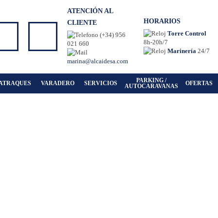
ATENCIÓN AL
HORARIOS
CLIENTE
Torre Control
(+34) 956
8h-20h/7
021 660
Marinería
24/7
marina@alcaidesa.com
PARKING /
ATRAQUES
VARADERO
SERVICIOS
OFERTAS
AUTOCARAVANAS