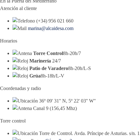
En la Puerta del Mediterráno
Atención al cliente
(+34) 956 021 660
marina@alcaidesa.com
Horarios
Torre Control
8h-20h/7
Marinería
24/7
Patio de Varadero
8h-20h/L-S
Grúa
8h-18h/L-V
Coordenadas y radio
36º 09' 31'' N, 5º 22' 03'' W"
Canal 9 (156,45 Mhz)
Torre control
Torre de Control. Avda. Príncipe de Asturias. s/n.