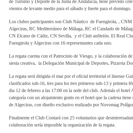
de Turismo y Deporte de la Junta de Andalucía, tiene previsto celeb
vientos de levante medio para el sábado y fuerte para el domingo.
Los clubes participantes son Club Náutico de Fuengirola, , CN
Algeciras, RC Mediterráneo de Málaga, RC el Candado de Málag
CN Elcano de Cádiz, CN Sevilla, y el Club anfitrión. El Real Clu
Fuengirola y Algeciras con 16 representantes cada uno.
La regata cuenta con el Patrocinio de Viesgo, y la colaboración d
siesta creativa, la Delegación Municipal de Deportes, Pizzeria D
La regata será dirigida el mar por el oficial territorial el linense 
clasificados sub-16, tres para los tres primeros sub-13 y primera f
dia 12 de febrero a las 17:00 en la sede del club. Además el hotel 
categoría con un alojamiento gratis en el hotel que la cadena tien
de Algeciras, con diseño exclusivo realizado por Novomag Polígo
Finalmente el Club Contará con 25 voluntarios que desinteresadamen
colaboración sería imposible la organización de la regata.