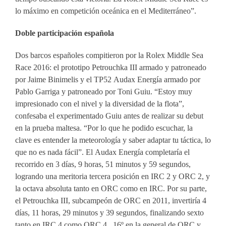
lo máximo en competición oceánica en el Mediterráneo”.
Doble participación española
Dos barcos españoles compitieron por la Rolex Middle Sea
Race 2016: el prototipo Petrouchka III armado y patroneado
por Jaime Binimelis y el TP52 Audax Energía armado por
Pablo Garriga y patroneado por Toni Guiu. “Estoy muy
impresionado con el nivel y la diversidad de la flota”,
confesaba el experimentado Guiu antes de realizar su debut
en la prueba maltesa. “Por lo que he podido escuchar, la
clave es entender la meteorología y saber adaptar tu táctica, lo
que no es nada fácil”. El Audax Energía completaría el
recorrido en 3 días, 9 horas, 51 minutos y 59 segundos,
logrando una meritoria tercera posición en IRC 2 y ORC 2, y
la octava absoluta tanto en ORC como en IRC. Por su parte,
el Petrouchka III, subcampeón de ORC en 2011, invertiría 4
días, 11 horas, 29 minutos y 39 segundos, finalizando sexto
tanto en IRC 4 como ORC 4, 16º en la general de ORC y