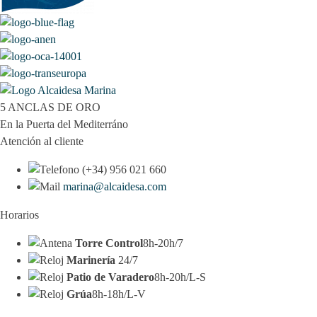
5 ANCLAS DE ORO
En la Puerta del Mediterráno
Atención al cliente
(+34) 956 021 660
marina@alcaidesa.com
Horarios
Torre Control
8h-20h/7
Marinería
24/7
Patio de Varadero
8h-20h/L-S
Grúa
8h-18h/L-V