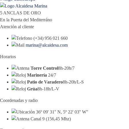
5 ANCLAS DE ORO
En la Puerta del Mediterráno
Atención al cliente
(+34) 956 021 660
marina@alcaidesa.com
Horarios
Torre Control
8h-20h/7
Marinería
24/7
Patio de Varadero
8h-20h/L-S
Grúa
8h-18h/L-V
Coordenadas y radio
36º 09' 31'' N, 5º 22' 03'' W"
Canal 9 (156,45 Mhz)