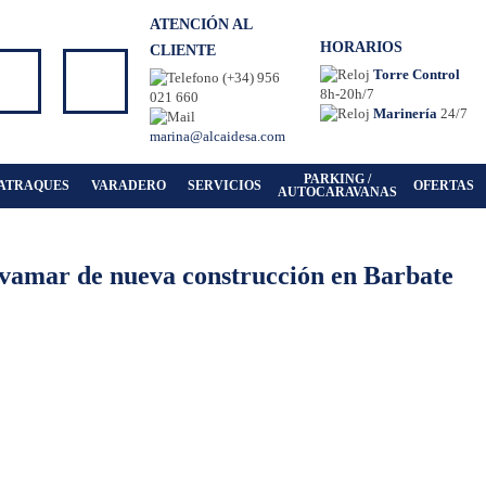
ATENCIÓN AL
HORARIOS
CLIENTE
Torre Control
(+34) 956
8h-20h/7
021 660
Marinería
24/7
marina@alcaidesa.com
PARKING /
ATRAQUES
VARADERO
SERVICIOS
OFERTAS
AUTOCARAVANAS
vamar de nueva construcción en Barbate