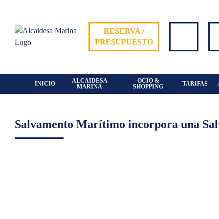
Skip
to
content
RESERVA /
PRESUPUESTO
ALCAIDESA
OCIO &
INICIO
TARIFAS
MARINA
SHOPPING
Salvamento Marítimo incorpora una Sal
View
Larger
Image